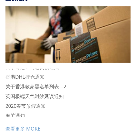
2020春节放假通知
海关通知
最新消息：加拿大邮政包裹递送或
发往FBA仓的货物包装不能用黄
大陆TNT通知
香港DHL通知
关于寄运亚马逊货物通知
香港DHL排仓通知
关于香港敦豪黑名单列表---2
英国极端天气时效延误通知
2020春节放假通知
海关通知
最新消息：加拿大邮政包裹递送或
发往FBA仓的货物包装不能用黄
查看更多 MORE