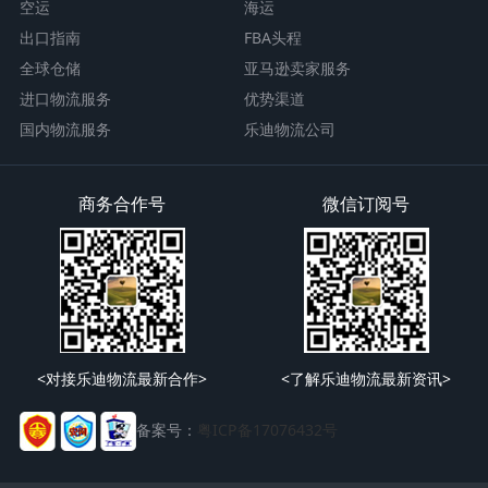
空运
海运
出口指南
FBA头程
全球仓储
亚马逊卖家服务
进口物流服务
优势渠道
国内物流服务
乐迪物流公司
商务合作号
微信订阅号
<对接乐迪物流最新合作>
<了解乐迪物流最新资讯>
备案号：
粤ICP备17076432号