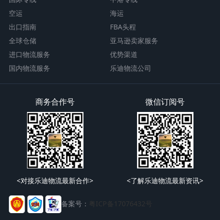
空运
海运
出口指南
FBA头程
全球仓储
亚马逊卖家服务
进口物流服务
优势渠道
国内物流服务
乐迪物流公司
商务合作号
微信订阅号
<对接乐迪物流最新合作>
<了解乐迪物流最新资讯>
备案号：
粤ICP备17076432号