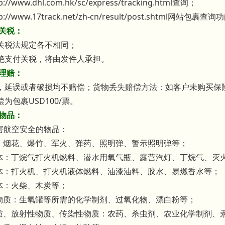
://www.dhl.com.hk/sc/express/tracking.html查询；
p://www.17track.net/zh-cn/result/post.shtml网站包裹查
关关税：
关税法规定各不相同；
绝支付关税，将由发件人承担。
失理赔：
，延误或者破损均不赔偿；货物丢失赔偿方法：如客户未购买保险
为包裹USD100/票。
寄物品：
危害航空安全的物品：
品：烟花、爆竹、军火、弹药、照明弹、警示照明弹等；
气体：丁烷气打火机燃料、潜水用氧气瓶、露营汽灯、丁烷气、灭
液体：打火机、打火机液体燃料、油漆油料、胶水、易燃香水等；
物体：火柴、木炭等；
性物质：生氧罐等所需的化学制剂、过氧化物、漂白粉等；
物质、放射性物质、传染性物质：农药、杀虫剂、农业化学制剂、