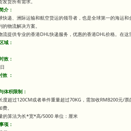
货发货所有需求。
务简介：
全球快递、洲际运输和航空货运的领导者，也是全球第一的海运和
列的物流解决方案。
物流提供专业的香港DHL快递服务，优惠的香港DHL价格。在这
达区域：
考时效：
作日
时效 ：
日
量与体积限制：
边长度超过120CM或者单件重量超过70KG，需加收RMB200元/
加费。
重量的算法为长*宽*高/5000 单位：厘米
意事项：