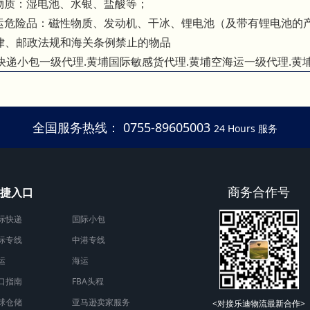
性物质：湿电池、水银、盐酸等；
禁运危险品：磁性物质、发动机、干冰、锂电池（及带有锂电池的
法律、邮政法规和海关条例禁止的物品
快递小包一级代理.黄埔国际敏感货代理.黄埔空海运一级代理.黄
全国服务热线： 0755-89605003
24 Hours 服务
商务合作号
捷入口
际快递
国际小包
际专线
中港专线
运
海运
口指南
FBA头程
球仓储
亚马逊卖家服务
<对接乐迪物流最新合作>