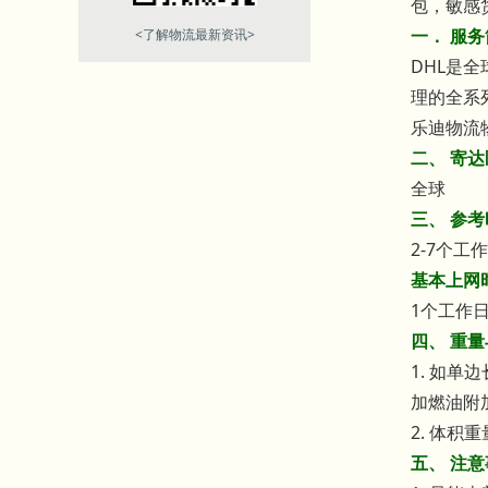
包，敏感
一． 服
<了解物流最新资讯>
DHL是
理的全系
乐迪物流
二、 寄
全球
三、 参
2-7个工
基本上网
1个工作
四、 重
1. 如单
加燃油附
2. 体积
五、 注