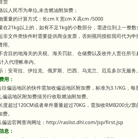
走普货
价格以人民币为单位,未含燃油附加费；
物重量的计算方式：长cm X 宽cm X 高cm /5000
重量在21kg以上的，如有不足1kg的小数部分，需进位到上一整
户交运非文件类快件时需要提供商业发票，否则视同授权我司代为
费用。
报价不含目的地海关的关税、海关罚款、仓储费以及收件人责任所
接计入代理帐单内。
别提示：安哥拉、伊拉克、俄罗斯、巴西、乌克兰、厄瓜多尔无服务
加费用：
地去往偏远地区的快件需加收偏远地区附加费，标准为3.1/KG，
2元,偏远地区附加费须另行收取燃油附加费。
边长度超过120CM或者单件重量超过70KG，需加收RMB200元/
加费。
偏远官网查询网址：http://raslist.dhl.com/jsp/first.jsp
踪信息：