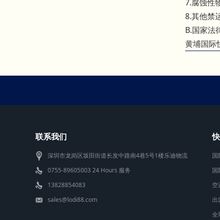
7.腐蚀
8.其他
B.国家
黄埔国际
联系我们
快
深圳市龙岗区坂田街道长发中路南4巷5号1楼乐迪物流
国
0755-89605003 24 Hours 服务
国
13828854083
空
sales@lodi88.com
出
全