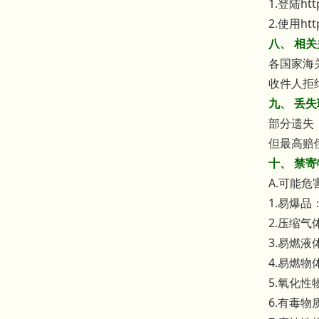
1.登陆http
2.使用htt
八、 相
各国家海
收件人拒
九、 丢
部分遗失
但最高赔偿
十、 禁
A.可能
1.易爆
2.压缩
3.易燃
4.易燃
5.氧化
6.有毒