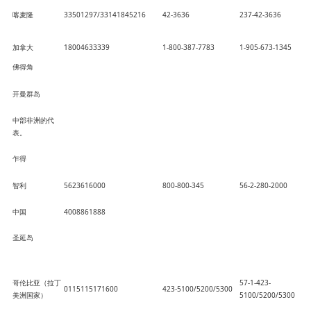
喀麦隆
33501297/33141845216
42-3636
237-42-3636
加拿大
18004633339
1-800-387-7783
1-905-673-1345
佛得角
开曼群岛
中部非洲的代
表。
乍得
智利
5623616000
800-800-345
56-2-280-2000
中国
4008861888
圣延岛
哥伦比亚（拉丁
57-1-423-
0115115171600
423-5100/5200/5300
美洲国家）
5100/5200/5300