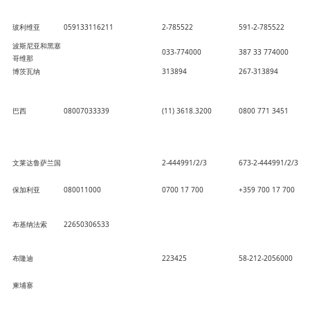
玻利维亚
059133116211
2-785522
591-2-785522
波斯尼亚和黑塞
033-774000
387 33 774000
哥维那
博茨瓦纳
313894
267-313894
巴西
08007033339
(11) 3618.3200
0800 771 3451
文莱达鲁萨兰国
2-444991/2/3
673-2-444991/2/3
保加利亚
080011000
0700 17 700
+359 700 17 700
布基纳法索
22650306533
布隆迪
223425
58-212-2056000
柬埔寨