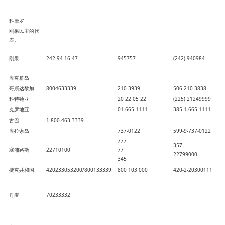
科摩罗
刚果民主的代
表。
刚果
242 94 16 47
945757
(242) 940984
库克群岛
哥斯达黎加
8004633339
210-3939
506-210-3838
科特廸亚
20 22 05 22
(225) 21249999
克罗地亚
01-665 1111
385-1-665 1111
古巴
1.800.463.3339
库拉索岛
737-0122
599-9-737-0122
777
357
塞浦路斯
22710100
77
22799000
345
捷克共和国
420233053200/800133339
800 103 000
420-2-20300111
丹麦
70233332