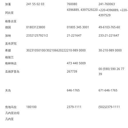
加蓬
241 55 02 03
760080
241-760063
4396889, 4397529220
+220-4396889, +220-
冈比亚
4397529
格鲁吉亚
德国
01803123800
01805 345 3001
49-6103-765-60
加纳
23321257921/2
21-221647
233-21-221647
直布罗陀
希腊
30231050100/302106620222
210-989 0000
30-210-989 0000
格陵兰
格林纳达
473 440 5009
00 (590) 590 26 77
瓜德罗普岛
267739
39
关岛
646-1765
671-646-1765
危地马拉
180100
2379-1111
(502)2379-1111
几内亚比绍
几内亚