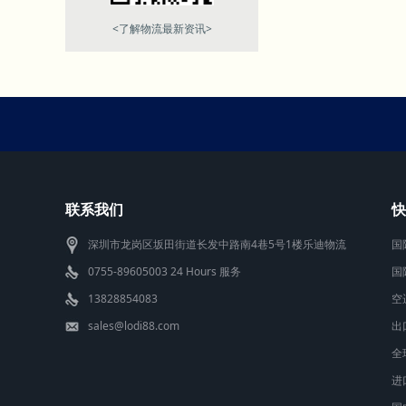
<了解物流最新资讯>
联系我们
快
深圳市龙岗区坂田街道长发中路南4巷5号1楼乐迪物流
国
0755-89605003 24 Hours 服务
国
13828854083
空
sales@lodi88.com
出
全
进