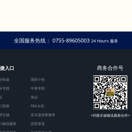
全国服务热线： 0755-89605003
24 Hours 服务
商务合作号
捷入口
际快递
国际小包
际专线
中港专线
运
海运
口指南
FBA头程
球仓储
亚马逊卖家服务
<对接乐迪物流最新合作>
口物流服务
优势渠道