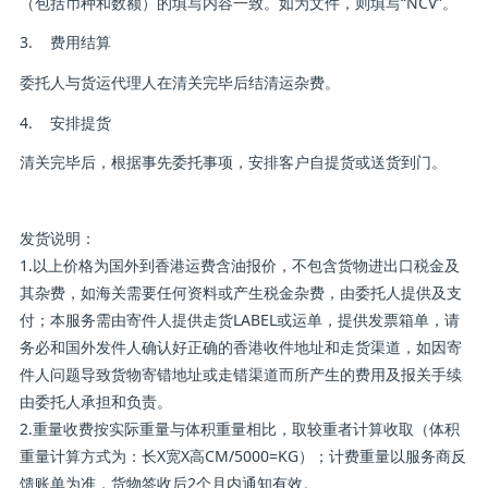
（包括币种和数额）的填写内容一致。如为文件，则填写“NCV”。
3. 费用结算
委托人与货运代理人在清关完毕后结清运杂费。
4. 安排提货
清关完毕后，根据事先委托事项，安排客户自提货或送货到门。
发货说明：
1.以上价格为国外到香港运费含油报价，不包含货物进出口税金及
其杂费，如海关需要任何资料或产生税金杂费，由委托人提供及支
付；本服务需由寄件人提供走货LABEL或运单，提供发票箱单，请
务必和国外发件人确认好正确的香港收件地址和走货渠道，如因寄
件人问题导致货物寄错地址或走错渠道而所产生的费用及报关手续
由委托人承担和负责。
2.重量收费按实际重量与体积重量相比，取较重者计算收取（体积
重量计算方式为：长X宽X高CM/5000=KG）；计费重量以服务商反
馈账单为准，货物签收后2个月内通知有效。