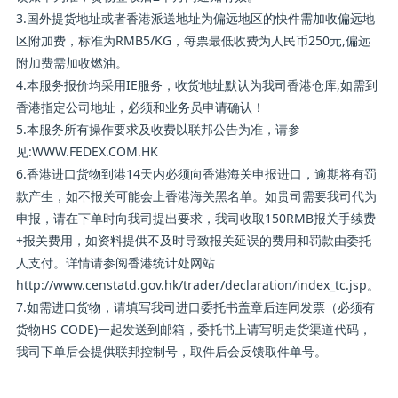
3.国外提货地址或者香港派送地址为偏远地区的快件需加收偏远地
区附加费，标准为RMB5/KG，每票最低收费为人民币250元,偏远
附加费需加收燃油。
4.本服务报价均采用IE服务，收货地址默认为我司香港仓库,如需到
香港指定公司地址，必须和业务员申请确认！
5.本服务所有操作要求及收费以联邦公告为准，请参
见:WWW.FEDEX.COM.HK
6.香港进口货物到港14天内必须向香港海关申报进口，逾期将有罚
款产生，如不报关可能会上香港海关黑名单。如贵司需要我司代为
申报，请在下单时向我司提出要求，我司收取150RMB报关手续费
+报关费用，如资料提供不及时导致报关延误的费用和罚款由委托
人支付。详情请参阅香港统计处网站
http://www.censtatd.gov.hk/trader/declaration/index_tc.jsp。
7.如需进口货物，请填写我司进口委托书盖章后连同发票（必须有
货物HS CODE)一起发送到邮箱，委托书上请写明走货渠道代码，
我司下单后会提供联邦控制号，取件后会反馈取件单号。