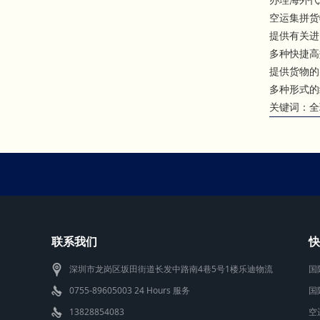
空运集拼货
提供有关进
多种快捷高
提供货物的
多种形式的
关键词：全
联系我们
快
深圳市龙岗区坂田街道长发中路南4巷5号1楼乐迪物流
国
0755-89605003 24 Hours 服务
国
13828854083
空