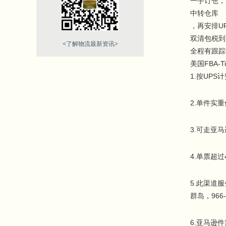
一手订仓，
中转仓库
，再安排U
双清包税到
<了解物流最新资讯>
全程有跟踪
美国FBA-T
1.按UP
2.单件实重
3.可走亚
4.单票超
5.此渠道服
群岛，966-
6.亚马逊