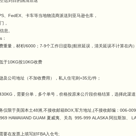
空运到目的国清后送
PS、FedEX、卡车等当地物流商派送到亚马逊仓库，
门，
信息。
is：
S计费重量，材积/6000；7-9个工作日提取(航班延误，清关延误不计算在内
低于10KG按10KG收费
马逊及公司地址（不加收费用），私人住宅则+35元/件；
过430KG，需要分单，多个单号，价格按原来公斤段价格结算，选择此渠
务仅限于美国本土48洲,不接收邮箱BOX,军方地址,(不接收邮编：006-009 PUE
969 HAWAIIAND GUAM 夏威夷、关岛 995-999 ALASKA 阿拉斯加、 
件需要在发票上填写好FBA入仓号;