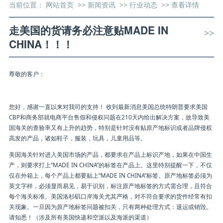
当前位置：
网站首页
>>
新闻资讯
>>
行业动态
>>
查看详情
走美国的货请务必注意贴MADE IN
>>
CHINA！！！
尊敬的客户：
您好，感谢一直以来对我司的支持！ 收到最新消息美国总统特朗普要求美国
CBP和商务部就电商平台售假和侵权问题在210天内给出解决方案，故导致美
国海关的查验率又有上升的趋势，特别是针对没有贴原产地标识或者品牌侵权
高发的产品，诸如鞋子，服装，玩具，儿童用品等。
美国海关针对进入美国市场的产品，都要求在产品上标识产地，如果在中国生
产，则要求打上“MADE IN CHINA”的标签在产品上。这里特别提醒一下，不仅
仅在外箱上，每个产品上都要贴上“MADE IN CHINA”标签。原产地标签必须为
英文字样，必须显而易见，易于识别，标注原产地标签的方式需合理，且符合
每个海关标准。美国洛杉矶口岸海关尤其严格，对不符合要求的货件经常有扣
关现象。一旦因为原产地标签问题被扣关，只有两种处理方式：退运或销毁。
请知悉！（涉及所有美国快递和空派以及海派的渠道）