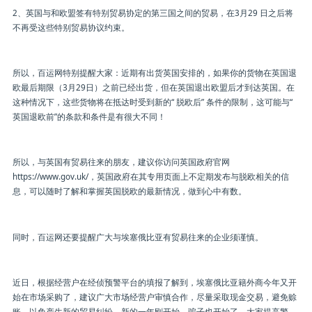
2、英国与和欧盟签有特别贸易协定的第三国之间的贸易，在3月29 日之后将
不再受这些特别贸易协议约束。
所以，百运网特别提醒大家：近期有出货英国安排的，如果你的货物在英国退
欧最后期限（3月29日）之前已经出货，但在英国退出欧盟后才到达英国。在
这种情况下，这些货物将在抵达时受到新的“ 脱欧后” 条件的限制，这可能与“
英国退欧前”的条款和条件是有很大不同！
所以，与英国有贸易往来的朋友，建议你访问英国政府官网
https://www.gov.uk/，英国政府在其专用页面上不定期发布与脱欧相关的信
息，可以随时了解和掌握英国脱欧的最新情况，做到心中有数。
同时，百运网还要提醒广大与埃塞俄比亚有贸易往来的企业须谨慎。
近日，根据经营户在经侦预警平台的填报了解到，埃塞俄比亚籍外商今年又开
始在市场采购了，建议广大市场经营户审慎合作，尽量采取现金交易，避免赊
账，以免产生新的贸易纠纷。新的一年刚开始，骗子也开始了，大家提高警