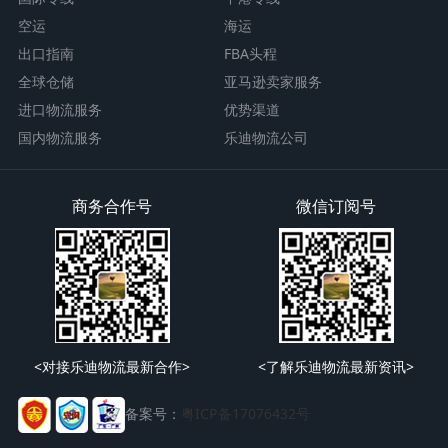
空运
海运
出口指南
FBA头程
全球仓储
亚马逊卖家服务
进口物流服务
优势渠道
国内物流服务
乐迪物流公司
商务合作号
微信订阅号
<对接乐迪物流最新合作>
<了解乐迪物流最新资讯>
备案号：
粤ICP备17076432号