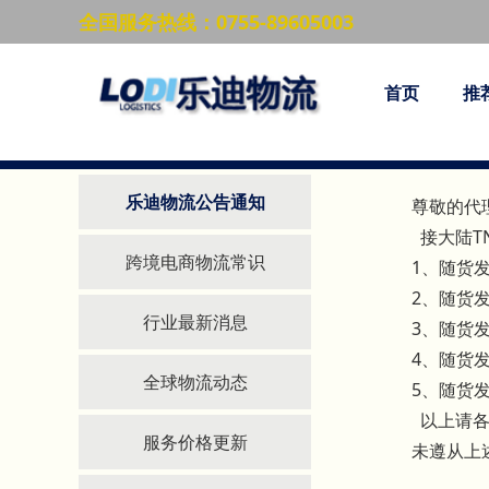
全国服务热线：0755-89605003
当前位置：
搜索
首页
推
大陆T
新闻资讯
乐迪物流公告通知
尊敬的
接大陆TN
跨境电商物流常识
1、随货
2、随货
行业最新消息
3、随货
4、随货发
全球物流动态
5、随货
以上请各
服务价格更新
未遵从上