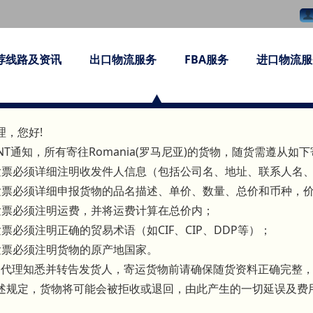
网站首页
>>
新闻资讯
>>
行业动态
>>
查看详情
荐线路及资讯
出口物流服务
FBA服务
进口物流服
NT通知
代理，您好!
T通知，所有寄往Romania(罗马尼亚)的货物，随货需遵从如
发票必须详细注明收发件人信息（包括公司名、地址、联系人名
发票必须详细申报货物的品名描述、单价、数量、总价和币种，
发票必须注明运费，并将运费计算在总价内；
票必须注明正确的贸易术语（如CIF、CIP、DDP等）；
发票必须注明货物的原产地国家。
代理知悉并转告发货人，寄运货物前请确保随货资料正确完整，
述规定，货物将可能会被拒收或退回，由此产生的一切延误及费